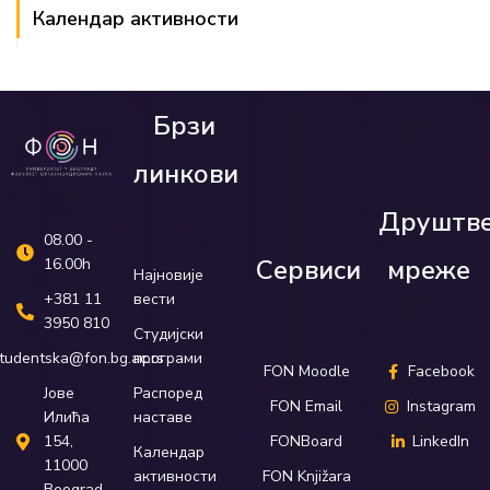
Календар активности
Брзи
линкови
Друштв
08.00 -
Сервиси
мреже
16.00h
Најновије
вести
+381 11
3950 810
Студијски
програми
tudentska@fon.bg.ac.rs
FON Moodle
Facebook
Распоред
Јове
FON Email
Instagram
наставе
Илића
FONBoard
LinkedIn
154,
Календар
11000
активности
FON Knjižara
Beograd