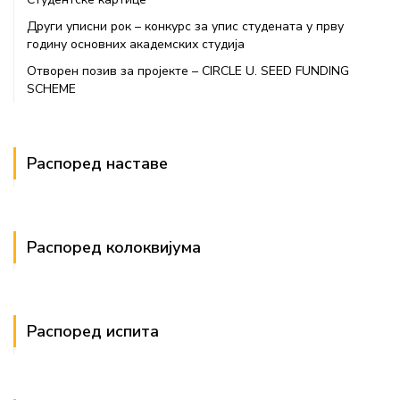
Други уписни рок – конкурс за упис студената у прву
годину основних академских студија
Отворен позив за пројекте – CIRCLE U. SEED FUNDING
SCHEME
Распоред наставе
Распоред колоквијума
Распоред испита