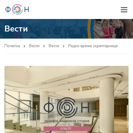
Вести
Почетна
Вести
Вести
Радно време скриптарнице