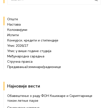
Опште
Настава
Колоквијуми
Испити
Конкурси, кредити и стипендије
Упис 2026/27
Упис у више године студија
Међународна сарадња
Стручна пракса
Предавања/семинари/радионице
Најновије вести
Обавештење о раду ФОН Књижаре и Скриптарнице
током летње паузе
Студентске картице