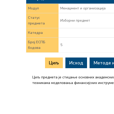
Модул
Менаџмент и организација
Статус
Изборни предмет
предмета
Катедра
Број ЕСПБ
5
бодова
Циљ
Исход
Методе 
Циљ предмета је стицање основних академски
техникама моделовања финансијских инструме