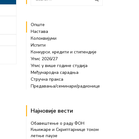
Опште
Настава
Колоквијуми
Испити
Конкурси, кредити и стипендије
Упис 2026/27
Упис у више године студија
Међународна сарадња
Стручна пракса
Предавања/семинари/радионице
Најновије вести
Обавештење о раду ФОН
Књижаре и Скриптарнице током
летње паузе