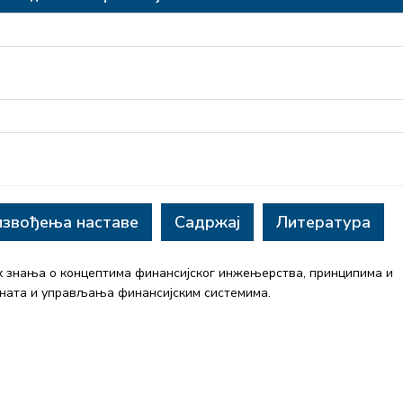
извођења наставе
Садржај
Литература
х знања о концептима финансијског инжењерства, принципима и
ната и управљања финансијским системима.