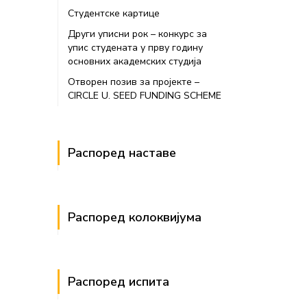
Студентске картице
Други уписни рок – конкурс за
упис студената у прву годину
основних академских студија
Отворен позив за пројекте –
CIRCLE U. SEED FUNDING SCHEME
Распоред наставе
Распоред колоквијума
Распоред испита