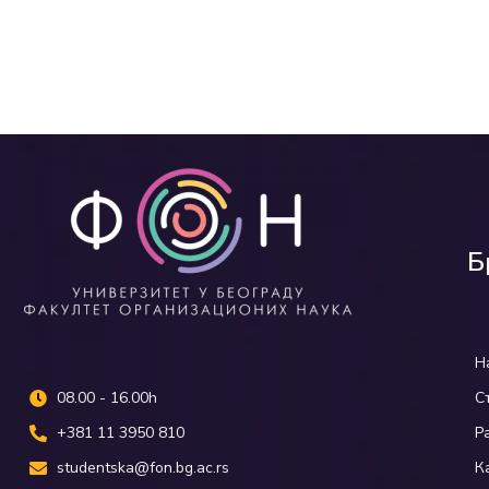
Б
Н
08.00 - 16.00h
С
+381 11 3950 810
Р
studentska@fon.bg.ac.rs
К