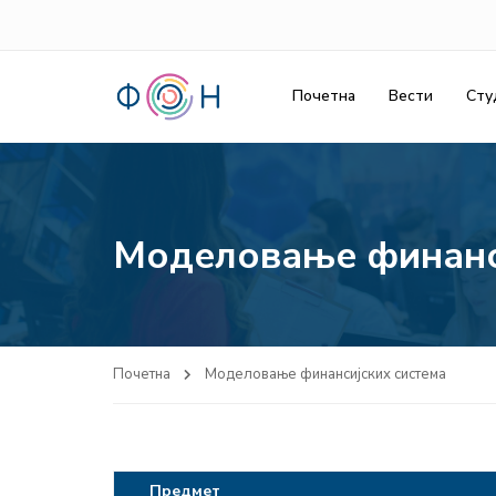
Почетна
Вести
Сту
Моделовање финанс
Почетна
Моделовање финансијских система
Предмет