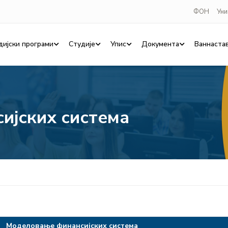
ФОН
Уни
дијски програми
Студије
Упис
Документа
Ваннаста
ијских система
Моделовање финансијских система