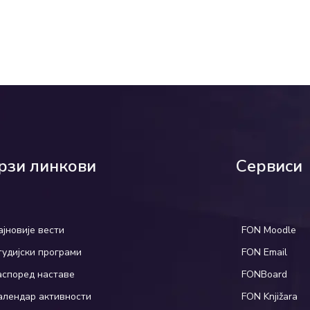
рзи линкови
Сервиси
ајновије вести
FON Moodle
тудијски програми
FON Email
аспоред наставе
FONBoard
алендар активности
FON Knjižara