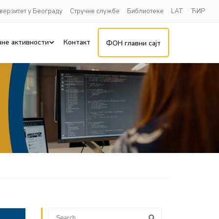
верзитет у Београду
Стручне службе
Библиотеке
LAT
ЋИР
вне активности
Контакт
ФОН главни сајт