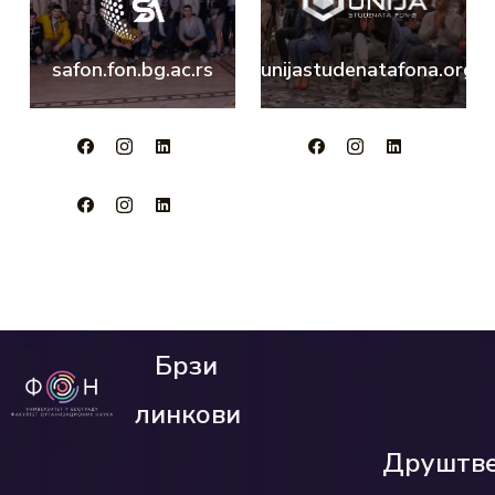
safon.fon.bg.ac.rs
unijastudenatafona.org
Брзи
линкови
Друштв