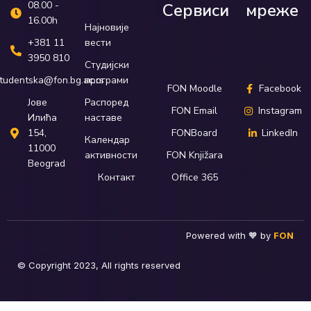
08.00 -
Сервиси
мреже
16.00h
Најновије
вести
+381 11
3950 810
Студијски
програми
tudentska@fon.bg.ac.rs
FON Moodle
Facebook
Распоред
Јове
FON Email
Instagram
наставе
Илића
FONBoard
LinkedIn
154,
Календар
11000
активности
FON Knjižara
Beograd
Контакт
Office 365
Powered with 🧡 by
FON
© Copyright 2023, All rights reserved