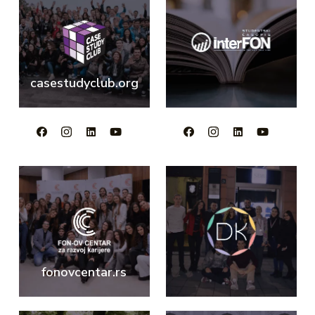
casestudyclub.org
fonovcentar.rs