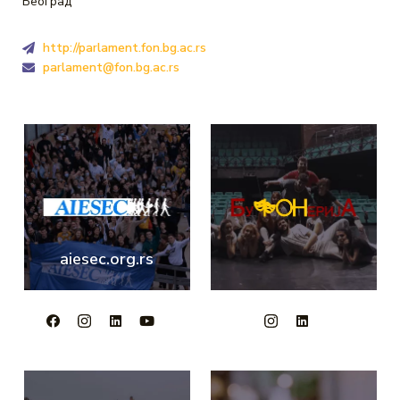
Београд
http://parlament.fon.bg.ac.rs
parlament@fon.bg.ac.rs
aiesec.org.rs