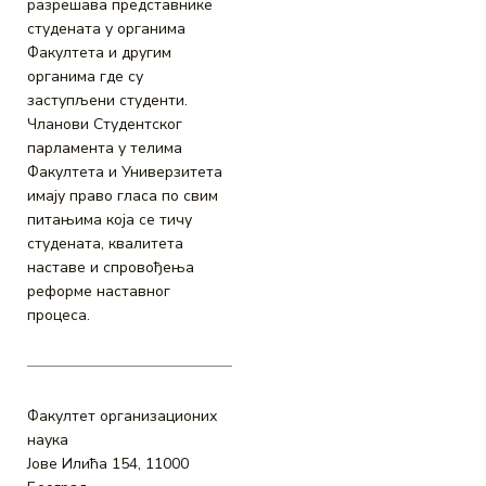
разрешава представнике
студената у органима
Факултета и другим
органима где су
заступљени студенти.
Чланови Студентског
парламента у телима
Факултета и Универзитета
имају право гласа по свим
питањима која се тичу
студената, квалитета
наставе и спровођења
реформе наставног
процеса.
Факултет организационих
наука
Јове Илића 154, 11000