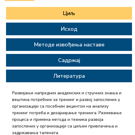
Циљ
Исход
Методе извођења наставе
Садржај
Литература
Развијање напредних академских и стручних знања и
вештина потребних за тренинг и развој запослених у
организацији са посебним акцентом на анализу
тренинг потреба и дизајнирање тренинга. Размевање
процеса и примена метода и техника развоја
запослених у организацији са циљем привлачења и
задржавања талената.