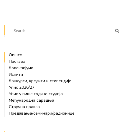
Опште
Настава
Колоквијуми
Испити
Конкурси, кредити и стипендије
Упис 2026/27
Упис у више године студија
Међународна сарадња
Стручна пракса
Предавања/семинари/радионице