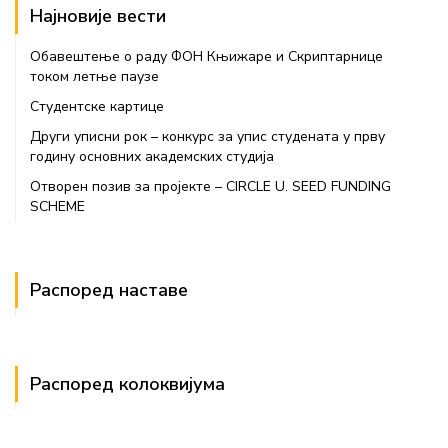
Најновије вести
Обавештење о раду ФОН Књижаре и Скриптарнице
током летње паузе
Студентске картице
Други уписни рок – конкурс за упис студената у прву
годину основних академских студија
Отворен позив за пројекте – CIRCLE U. SEED FUNDING
SCHEME
Распоред наставе
Распоред колоквијума