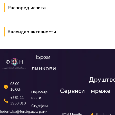
Распоред испита
Календар активности
Брзи
линкови
Друштв
08.00 -
Сервиси
мреже
16.00h
Најновије
вести
+381 11
3950 810
Студијски
програми
tudentska@fon.bg.ac.rs
FON Moodle
Facebook