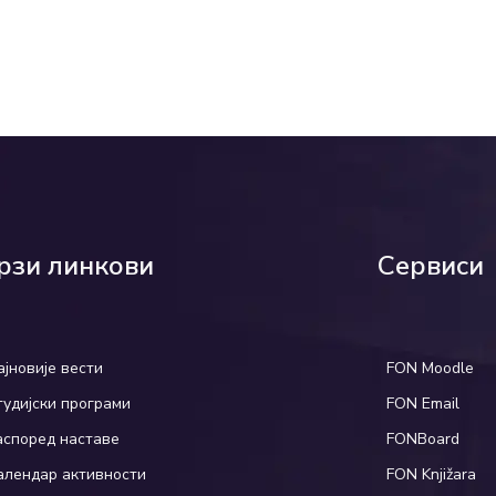
рзи линкови
Сервиси
ајновије вести
FON Moodle
тудијски програми
FON Email
аспоред наставе
FONBoard
алендар активности
FON Knjižara