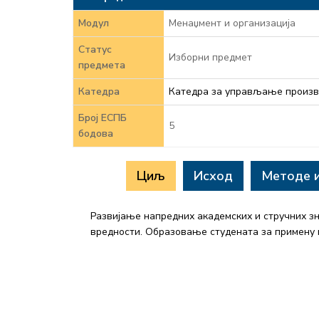
Модул
Менаџмент и организација
Статус
Изборни предмет
предмета
Катедра
Катедра за управљање произ
Број ЕСПБ
5
бодова
Циљ
Исход
Методе 
Развијање напредних академских и стручних з
вредности. Образовање студената за примену 