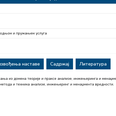
водњом и пружањем услуга
извођења наставе
Садржај
Литература
нања из домена теорије и праксе анализе, инжењеринга и менаџм
метода и техника анализе, инжењеринг и менаџмента вредности.