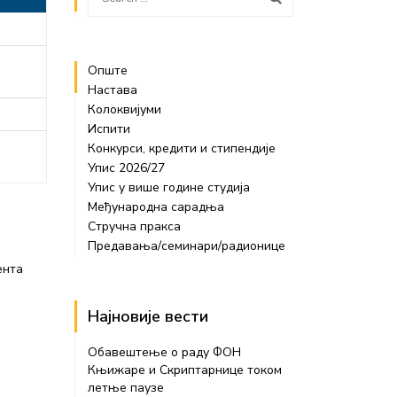
Опште
Настава
Колоквијуми
Испити
Конкурси, кредити и стипендије
Упис 2026/27
Упис у више године студија
Међународна сарадња
Стручна пракса
Предавања/семинари/радионице
ента
Најновије вести
Обавештење о раду ФОН
Књижаре и Скриптарнице током
летње паузе