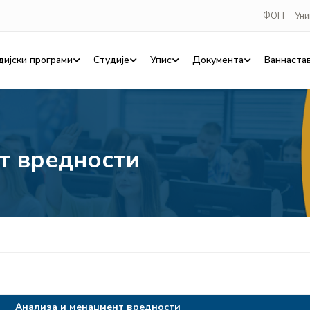
ФОН
Уни
дијски програми
Студије
Упис
Документа
Ваннаста
т вредности
Анализа и менаџмент вредности