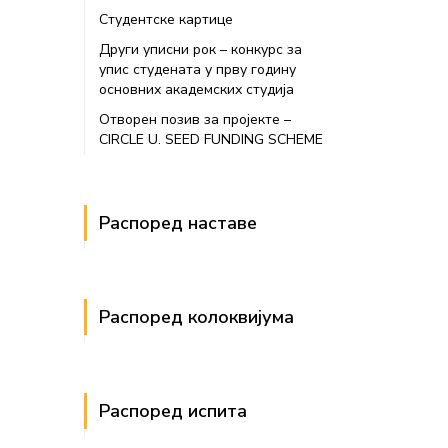
Студентске картице
Други уписни рок – конкурс за
упис студената у прву годину
основних академских студија
Отворен позив за пројекте –
CIRCLE U. SEED FUNDING SCHEME
Распоред наставе
Распоред колоквијума
Распоред испита