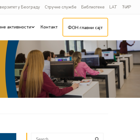
верзитет у Београду
Стручне службе
Библиотеке
LAT
ЋИР
вне активности
Контакт
ФОН главни сајт