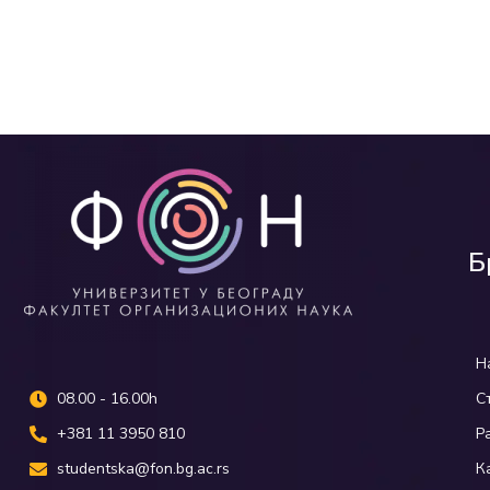
Б
Н
08.00 - 16.00h
С
+381 11 3950 810
Р
studentska@fon.bg.ac.rs
К