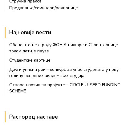
Стручна пракса
Предавања/семинари/радионице
Најновије вести
Обавештење о раду ФОН Књижаре и Скриптарнице
током летње паузе
Студентске картице
Други уписни рок – конкурс за упис студената у прву
годину основних академских студија
Отворен позив за пројекте – CIRCLE U. SEED FUNDING
SCHEME
Распоред наставе