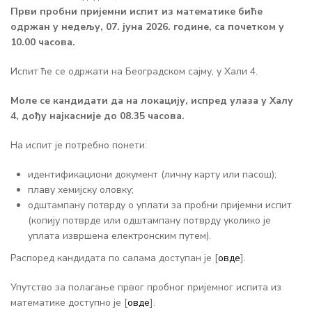
Први пробни пријемни испит из математике биће
одржан у недељу, 07. јуна 2026. године, са почетком у
10.00 часова.
Испит ће се одржати на Београдском сајму, у Хали 4.
Моле се кандидати да на локацију, испред улаза у Халу
4, дођу најкасније до 08.35 часова.
На испит је потребно понети:
идентификациони документ (личну карту или пасош);
плаву хемијску оловку;
одштампану потврду о уплати за пробни пријемни испит
(копију потврде или одштампану потврду уколико је
уплата извршена електронским путем).
Распоред кандидата по салама доступан је [
овде
].
Упутство за полагање првог пробног пријемног испита из
математике доступно је [
овде
].