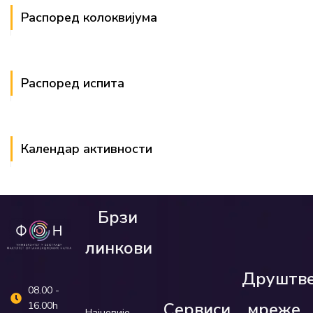
Распоред колоквијума
Распоред испита
Календар активности
Брзи
линкови
Друштв
08.00 -
Сервиси
мреже
16.00h
Најновије