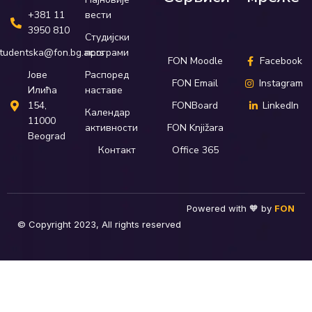
вести
+381 11
3950 810
Студијски
програми
tudentska@fon.bg.ac.rs
FON Moodle
Facebook
Распоред
Јове
FON Email
Instagram
наставе
Илића
FONBoard
LinkedIn
154,
Календар
11000
активности
FON Knjižara
Beograd
Контакт
Office 365
Powered with 🧡 by
FON
© Copyright 2023, All rights reserved