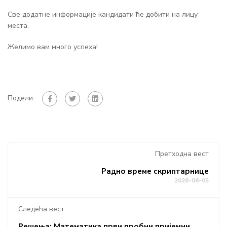
Све додатне информације кандидати ће добити на лицу
места.
Желимо вам много успеха!
Подели:
Претходна вест
Радно време скриптарнице
2026-06-05
Следећа вест
Решења: Математика први пробни пријемни