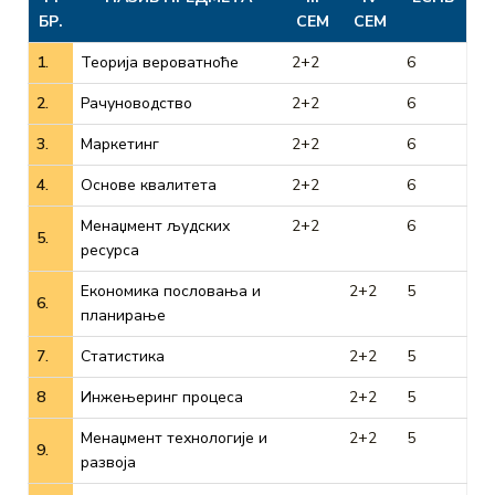
БР.
СЕМ
СЕМ
1.
Теорија вероватноће
2+2
6
2.
Рачуноводство
2+2
6
3.
Маркетинг
2+2
6
4.
Основе квалитета
2+2
6
Менаџмент људских
2+2
6
5.
ресурса
Економика пословања и
2+2
5
6.
планирање
7.
Статистика
2+2
5
8
Инжењеринг процеса
2+2
5
Менаџмент технологије и
2+2
5
9.
развоја