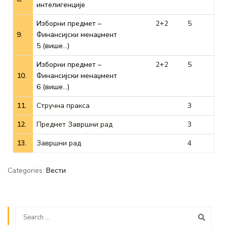
интелигенције
Изборни предмет –
2+2
5
9.
Финансијски менаџмент
5 (више…)
Изборни предмет –
2+2
5
10.
Финансијски менаџмент
6 (више…)
11.
Стручна пракса
3
12.
Предмет Завршни рад
3
13.
Завршни рад
4
Categories:
Вести