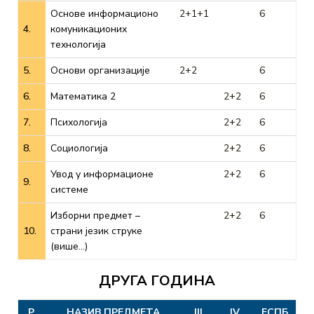
Основе информационо
2+1+1
6
4.
комуникационих
технологија
5.
Основи организације
2+2
6
6.
Математика 2
2+2
6
7.
Психологија
2+2
6
8.
Социологија
2+2
6
Увод у информационе
2+2
6
9.
системе
Изборни предмет –
2+2
6
10.
страни језик струке
(више…)
ДРУГА ГОДИНА
Р.
НАЗИВ ПРЕДМЕТА
III
IV
ЕСПБ