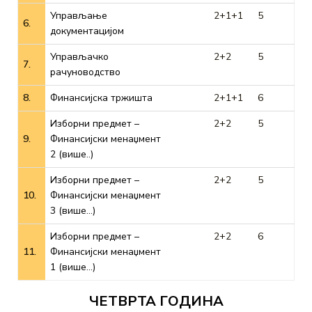
Управљање
2+1+1
5
6.
документацијом
Управљачко
2+2
5
7.
рачуноводство
8.
Финансијска тржишта
2+1+1
6
Изборни предмет –
2+2
5
9.
Финансијски менаџмент
2 (више..)
Изборни предмет –
2+2
5
10.
Финансијски менаџмент
3 (више…)
Изборни предмет –
2+2
6
11.
Финансијски менаџмент
1 (више…)
ЧЕТВРТА ГОДИНА