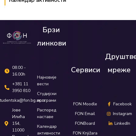
Календар активности
Брзи
линкови
Друштв
08.00 -
Сервиси
мреже
16.00h
Најновије
вести
+381 11
3950 810
Студијски
програми
tudentska@fon.bg.ac.rs
FON Moodle
Facebook
Распоред
Јове
FON Email
Instagram
наставе
Илића
FONBoard
LinkedIn
154,
Календар
11000
активности
FON Knjižara