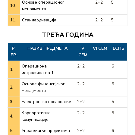
Основе операционог
2+2
5
10.
менаџмента
11.
Стандардизација
2+2
5
ТРЕЋА ГОДИНА
Р.
НАЗИВ ПРЕДМЕТА
V
VI СЕМ
ЕСПБ
БР.
СЕМ
Операциона
2+2
6
1.
истраживања 1
Основе финансијског
2+2
6
2.
менаџмента
3.
Електронско пословање
2+2
5
Корпоративне
2+2
5
4.
комуникације
5.
Управљање пројектима
2+2
6