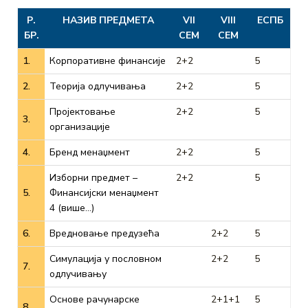
Р.
НАЗИВ ПРЕДМЕТА
VII
VIII
ЕСПБ
БР.
СЕМ
СЕМ
1.
Корпоративне финансије
2+2
5
2.
Теорија одлучивања
2+2
5
Пројектовање
2+2
5
3.
организације
4.
Бренд менаџмент
2+2
5
Изборни предмет –
2+2
5
5.
Финансијски менаџмент
4 (више…)
6.
Вредновање предузећа
2+2
5
Симулација у пословном
2+2
5
7.
одлучивању
Основе рачунарске
2+1+1
5
8.