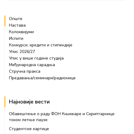
Опште
Настава
Колоквијуми
Испити
Конкурси, кредити и стипендије
Упис 2026/27
Упис у више године студија
Међународна сарадња
Стручна пракса
Предавања/семинари/радионице
Најновије вести
Обавештење о раду ФОН Књижаре и Скриптарнице
током летње паузе
Студентске картице