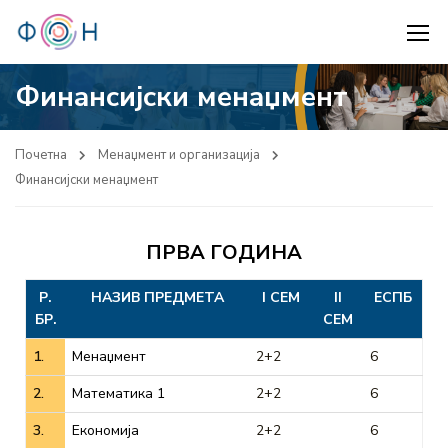
Финансијски менаџмент
Почетна
Менаџмент и организација
Финансијски менаџмент
ПРВА ГОДИНА
Р.
НАЗИВ ПРЕДМЕТА
I СЕМ
II
ЕСПБ
БР.
СЕМ
1.
Менаџмент
2+2
6
2.
Математика 1
2+2
6
3.
Економија
2+2
6