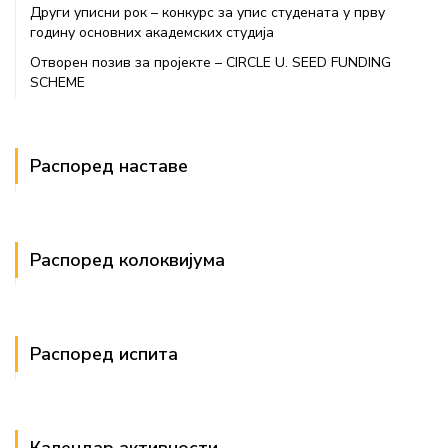
Други уписни рок – конкурс за упис студената у прву
годину основних академских студија
Отворен позив за пројекте – CIRCLE U. SEED FUNDING
SCHEME
Распоред наставе
Распоред колоквијума
Распоред испита