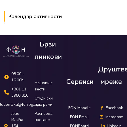
Календар активности
Брзи
линкови
Друштв
08.00 -
Сервиси
мреже
16.00h
Најновије
вести
+381 11
3950 810
Студијски
програми
tudentska@fon.bg.ac.rs
FON Moodle
Facebook
Распоред
Јове
FON Email
Instagram
наставе
Илића
FONBoard
LinkedIn
154,