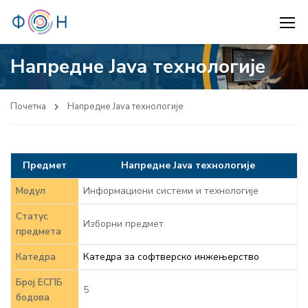
Напредне Јаva технологије
Почетна
Напредне Јаva технологије
Предмет
Напредне Java технологије
Модул
Информациони системи и технологије
Статус
Изборни предмет
предмета
Катедра
Катедра за софтверско инжењерство
Број ЕСПБ
5
бодова