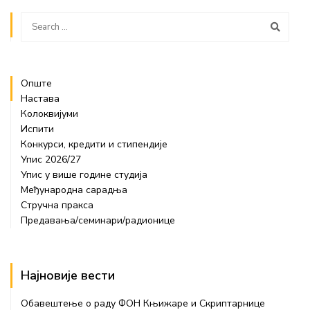
Опште
Настава
Колоквијуми
Испити
Конкурси, кредити и стипендије
Упис 2026/27
Упис у више године студија
Међународна сарадња
Стручна пракса
Предавања/семинари/радионице
Најновије вести
Обавештење о раду ФОН Књижаре и Скриптарнице