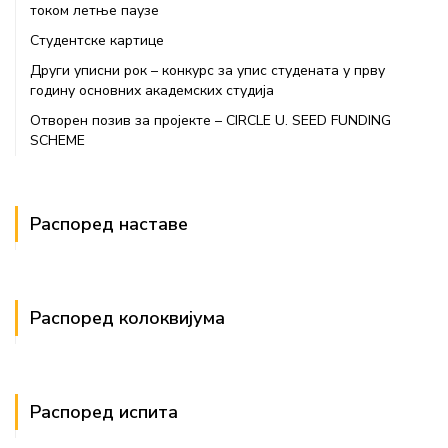
током летње паузе
Студентске картице
Други уписни рок – конкурс за упис студената у прву
годину основних академских студија
Отворен позив за пројекте – CIRCLE U. SEED FUNDING
SCHEME
Распоред наставе
Распоред колоквијума
Распоред испита