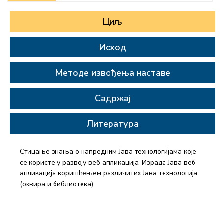
Циљ
Исход
Методе извођења наставе
Садржај
Литература
Стицање знања о напредним Јава технологијама које
се користе у развоју веб апликација. Израда Јава веб
апликација коришћењем различитих Јава технологија
(оквира и библиотека).