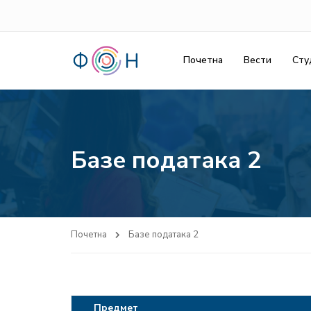
Почетна
Вести
Сту
Базе података 2
Почетна
Базе података 2
Предмет