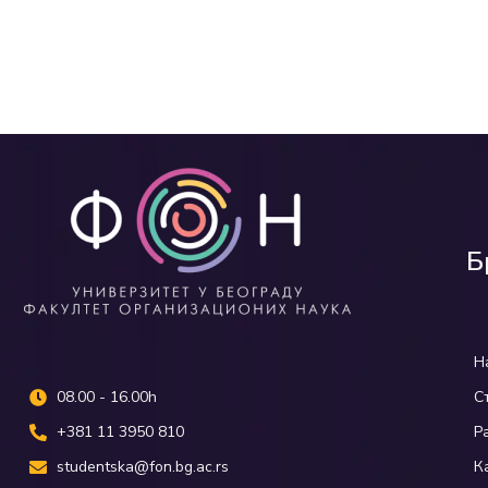
Б
Н
08.00 - 16.00h
С
+381 11 3950 810
Р
studentska@fon.bg.ac.rs
К