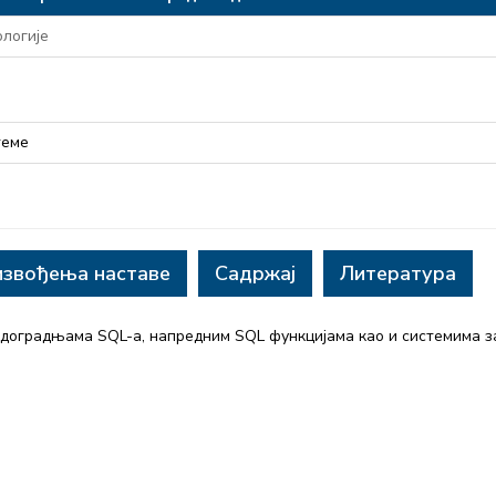
логије
теме
извођења наставе
Садржај
Литература
оградњама SQL-a, напредним SQL функцијама као и системима з