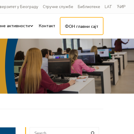
верзитет у Београду
Стручне службе
Библиотеке
LAT
ЋИР
вне активности
Контакт
ФОН главни сајт