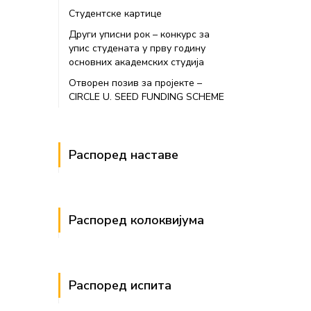
Студентске картице
Други уписни рок – конкурс за
упис студената у прву годину
основних академских студија
Отворен позив за пројекте –
CIRCLE U. SEED FUNDING SCHEME
Распоред наставе
Распоред колоквијума
Распоред испита