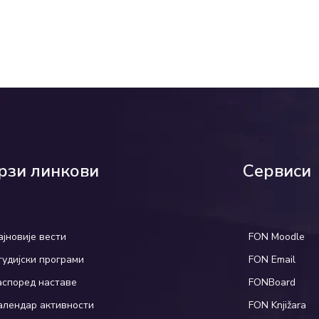
рзи линкови
Сервиси
ајновије вести
FON Moodle
тудијски програми
FON Email
аспоред наставе
FONBoard
алендар активности
FON Knjižara