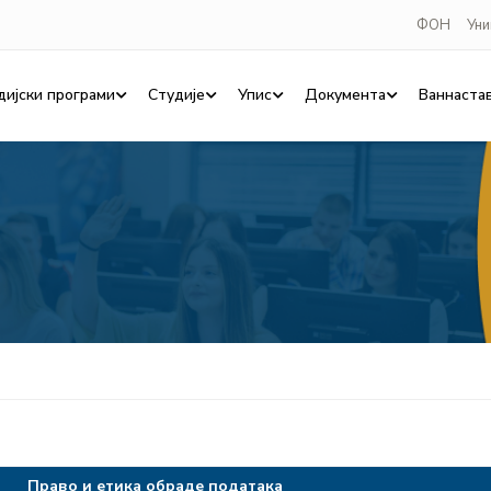
ФОН
Уни
дијски програми
Студије
Упис
Документа
Ваннаста
Право и етика обраде података