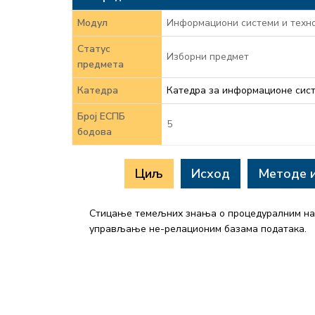
Модул
Информациони системи и техно
Статус
Изборни предмет
предмета
Катедра
Катедра за информационе сис
Број ЕСПБ
5
бодова
Циљ
Исход
Методе 
Стицање темељних знања о процедуралним над
управљање не-релационим базама података.