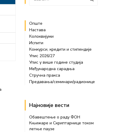
Опште
Настава
Колоквијуми
Испити
Конкурси, кредити и стипендије
Упис 2026/27
Упис у више године студија
Међународна сарадња
Стручна пракса
Предавања/семинари/радионице
а
Најновије вести
Обавештење о раду ФОН
Књижаре и Скриптарнице током
летње паузе