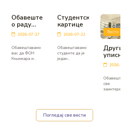
Обавештење
Студентске
о раду
картице
ФОН
Вести
2026-07-27
2026-07-22
Књижаре
и
Други
Обавештавамо
Обавештавамо
Скриптарнице
вас да ФОН
студенте да је
уписни
током
Књижара и
један
рок –
Скриптарница
контингент
летње
2026-07-2
конкурс
Факултета
одштампаних
паузе
за упис
организационих
студентских
Обавештава
наука неће
картица стигао
студена
све
радити у
22.07.2026.Објављен
у прву
заинтересов
периоду...
је списак
кандидате да
годину
студената...
објављени
основни
важни датум
академс
за пријаву и
Погледај све вести
студија
упис у...