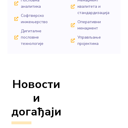
Пословна
Менаџмент
аналитика
квалитета и
стандардизација
Софтверско
инжењерство
Оперативни
менаџмент
Дигиталне
пословне
Управљање
технологије
пројектима
Новости
и
догађаји