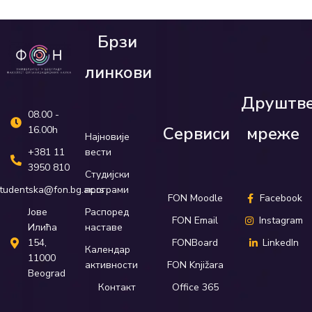
Брзи
линкови
Друштв
08.00 -
Сервиси
мреже
16.00h
Најновије
вести
+381 11
3950 810
Студијски
програми
tudentska@fon.bg.ac.rs
FON Moodle
Facebook
Распоред
Јове
FON Email
Instagram
наставе
Илића
FONBoard
LinkedIn
154,
Календар
11000
активности
FON Knjižara
Beograd
Контакт
Office 365