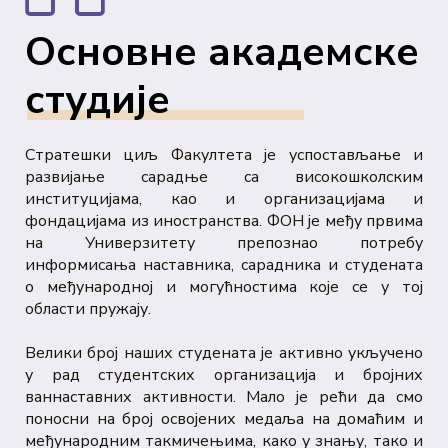
Основне академске
студије
Стратешки циљ Факултета је успостављање и
развијање сарадње са високошколским
институцијама, као и организацијама и
фондацијама из иностранства. ФОН је међу првима
на Универзитету препознао потребу
информисања наставника, сарадника и студената
о међународној и могућностима које се у тој
области пружају.
Велики број наших студената је активно укључено
у рад студентских организација и бројних
ваннаставних активности. Мало је рећи да смо
поносни на број освојених медаља на домаћим и
међународним такмичењима, како у знању, тако и