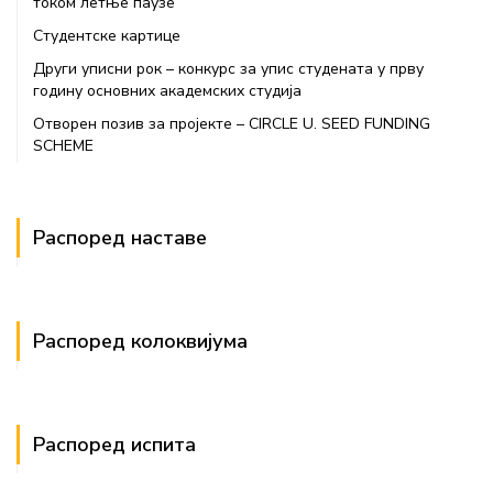
током летње паузе
Студентске картице
Други уписни рок – конкурс за упис студената у прву
годину основних академских студија
Отворен позив за пројекте – CIRCLE U. SEED FUNDING
SCHEME
Распоред наставе
Распоред колоквијума
Распоред испита