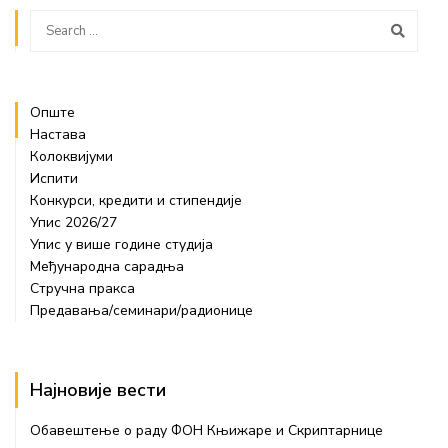
Опште
Настава
Колоквијуми
Испити
Конкурси, кредити и стипендије
Упис 2026/27
Упис у више године студија
Међународна сарадња
Стручна пракса
Предавања/семинари/радионице
Најновије вести
Обавештење о раду ФОН Књижаре и Скриптарнице