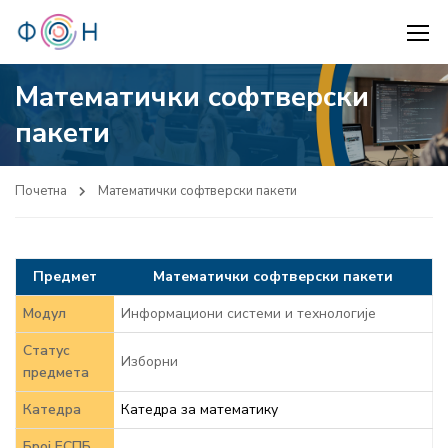
Математички софтверски
пакети
Почетна
Математички софтверски пакети
Предмет
Математички софтверски пакети
Модул
Информациони системи и технологије
Статус
Изборни
предмета
Катедра
Катедра за математику
Број ЕСПБ