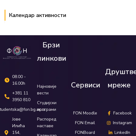
Календар активности
Брзи
линкови
Друштв
08.00 -
Сервиси
мреже
16.00h
Најновије
вести
+381 11
3950 810
Студијски
програми
tudentska@fon.bg.ac.rs
FON Moodle
Facebook
Распоред
Јове
FON Email
Instagram
наставе
Илића
FONBoard
LinkedIn
154,
Календар