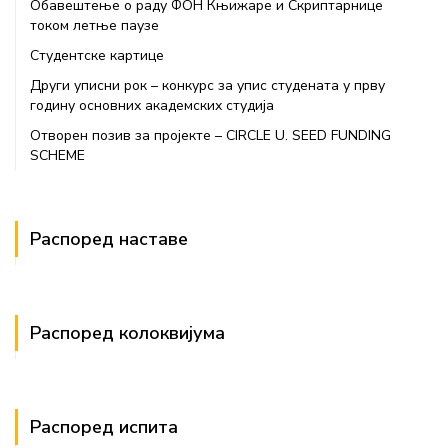
Обавештење о раду ФОН Књижаре и Скриптарнице
током летње паузе
Студентске картице
Други уписни рок – конкурс за упис студената у прву
годину основних академских студија
Отворен позив за пројекте – CIRCLE U. SEED FUNDING
SCHEME
Распоред наставе
Распоред колоквијума
Распоред испита