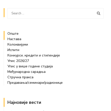
Опште
Настава
Колоквијуми
Испити
Конкурси, кредити и стипендије
Упис 2026/27
Упис у више године студија
Међународна сарадња
Стручна пракса
Предавања/семинари/радионице
Најновије вести