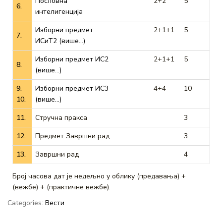
Пословна
2+2
5
6.
интелигенција
Изборни предмет
2+1+1
5
7.
ИСиТ2 (више…)
Изборни предмет ИС2
2+1+1
5
8.
(више…)
9.
Изборни предмет ИС3
4+4
10
10.
(више…)
11.
Стручна пракса
3
12.
Предмет Завршни рад
3
13.
Завршни рад
4
Број часова дат је недељно у облику (предавања) +
(вежбе) + (практичне вежбе).
Categories:
Вести