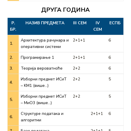
ДРУГА ГОДИНА
Р.
НАЗИВ ПРЕДМЕТА
III СЕМ
IV
ЕСПБ
БР.
СЕМ
Архитектура рачунара и
2+1+1
6
1.
оперативни системи
2.
Програмирање 1
2+1+1
6
3.
Теорија вероватноће
2+2
6
Изборни предмет ИСиТ
2+2
5
4.
– KМ1 (више…)
Изборни предмет ИСиТ
2+2
5
5.
– МиО3 (више…)
Структуре података и
2+1+1
6
6.
алгоритми
7.
Базе података
2+1+1
5