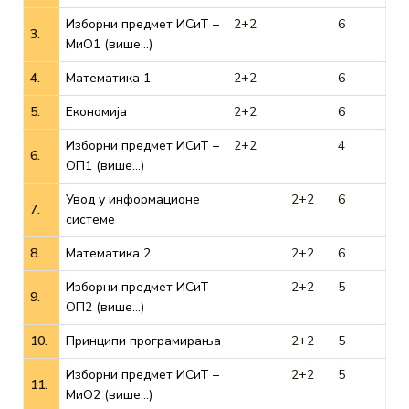
Изборни предмет ИСиТ –
2+2
6
3.
МиО1 (више…)
4.
Математика 1
2+2
6
5.
Економија
2+2
6
Изборни предмет ИСиТ –
2+2
4
6.
ОП1 (више…)
Увод у информационе
2+2
6
7.
системе
8.
Математика 2
2+2
6
Изборни предмет ИСиТ –
2+2
5
9.
ОП2 (више…)
10.
Принципи програмирања
2+2
5
Изборни предмет ИСиТ –
2+2
5
11.
МиО2 (више…)