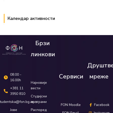
Календар активности
Брзи
линкови
Друштв
08.00 -
Сервиси
мреже
16.00h
Најновије
вести
+381 11
3950 810
Студијски
програми
tudentska@fon.bg.ac.rs
FON Moodle
Facebook
Распоред
Јове
FON Email
Instagram