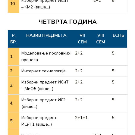
Изборни предмет ИСиТ
2+2
6
10.
– KМ2 (више…)
ЧЕТВРТА ГОДИНА
Р.
НАЗИВ ПРЕДМЕТА
VII
VIII
ЕСПБ
БР.
СЕМ
СЕМ
Моделовање пословних
2+2
5
1.
процеса
2.
Интернет технологије
2+2
5
Изборни предмет ИСиТ
2+2
5
3.
– МиО5 (више…)
Изборни предмет ИС1
2+2
5
4.
(више…)
Изборни предмет
2+1+1
5
5.
ИСиТ1 (више…)