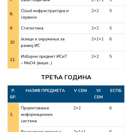
Cloud инфраструктура и
2+2
5
8.
сервиси
9.
Статистика
2+2
5
Језици и окружења за
2+1+1
6
10
развој ИС
Изборни предмет ИСиТ
2+2
5
11.
– МиО4 (више…)
ТРЕЋА ГОДИНА
Р.
НАЗИВ ПРЕДМЕТА
V СЕМ
VI
ЕСПБ
БР.
СЕМ
Пројектовање
2+2
6
1.
информационих
система
Рачунарске мреже и
2+1+1
6