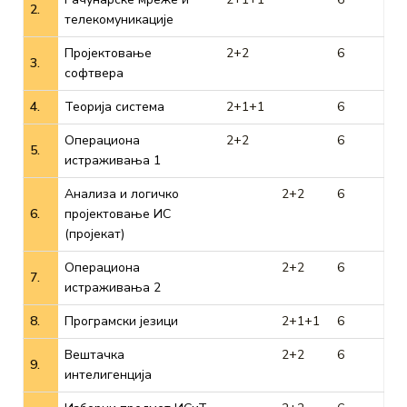
2.
телекомуникације
Пројектовање
2+2
6
3.
софтвера
4.
Теорија система
2+1+1
6
Операциона
2+2
6
5.
истраживања 1
Анализа и логичко
2+2
6
6.
пројектовање ИС
(пројекат)
Операциона
2+2
6
7.
истраживања 2
8.
Програмски језици
2+1+1
6
Вештачка
2+2
6
9.
интелигенција