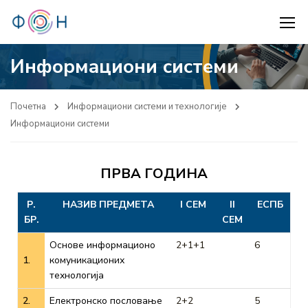
Информациони системи
Почетна
Информациони системи и технологије
Информациони системи
ПРВА ГОДИНА
Р.
НАЗИВ ПРЕДМЕТА
I СЕМ
II
ЕСПБ
БР.
СЕМ
Основе информационо
2+1+1
6
1.
комуникационих
технологија
2.
Електронско пословање
2+2
5