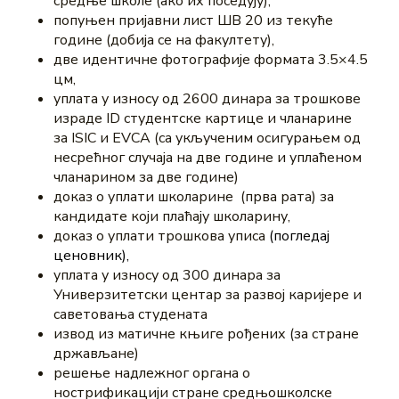
средње школе (ако их поседују),
попуњен пријавни лист ШВ 20 из текуће
године (добија се на факултету),
две идентичне фотографије формата 3.5×4.5
цм,
уплата у износу од 2600 динара за трошкове
израде ID студентске картице и чланарине
за ISIC и EVCA (са укљученим осигурањем од
несрећног случаја на две године и уплаћеном
чланарином за две године)
доказ о уплати школарине (прва рата) за
кандидате који плаћају школарину,
доказ о уплати трошкова уписа
(погледај
ценовник),
уплата у износу од 300 динара за
Универзитетски центар за развој каријере и
саветовања студената
извод из матичне књиге рођених (за стране
држављане)
решење надлежног органа о
нострификацији стране средњошколске