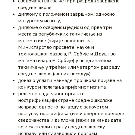
сведочанства сва четири разреда завршене
средње школе,
диплому о положеном завршном, односно
матурском испиту,
дипломе о освојеном једном од прва три
места са републичких такмичења из
математике (чији је покровитељ
Министарство просвете, науке и
технолошког развоја, Р. Србије и Друштво
математичара Р. Србије) у појединачном
такмичењу у трећем или четвртом разреду
средње школе (ако их поседују),
доказ о уплати накнаде трошкова пријаве на
конкурс и полагања пријемног испита,
решење надлежног органа о
нострификацији стране средњошколске
исправе, односно потврду о започетом
поступку нострификације и оверене преводе
сведочанства и дипломе (важи за кандидате
који су стекли страну средњошколску
исправу, или су завршили програм