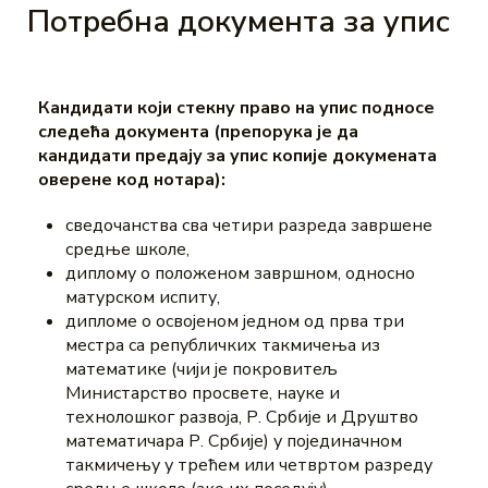
Потребна документа за упис
Кандидати који стекну право на упис подносе
следећа документа
(препорука је да
кандидати предају за упис копије докумената
оверене код нотара):
сведочанства сва четири разреда завршене
средње школе,
диплому о положеном завршном, односно
матурском испиту,
дипломе о освојеном једном од прва три
местра са републичких такмичења из
математике (чији је покровитељ
Министарство просвете, науке и
технолошког развоја, Р. Србије и Друштво
математичара Р. Србије) у појединачном
такмичењу у трећем или четвртом разреду