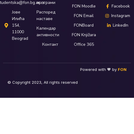
програми
tudentska@fon.bg.ac.rs
FON Moodle
Facebook
Распоред
Јове
FON Email
Instagram
наставе
Илића
FONBoard
LinkedIn
154,
Календар
11000
активности
FON Knjižara
Beograd
Контакт
Office 365
Powered with 🧡 by
FON
© Copyright 2023, All rights reserved