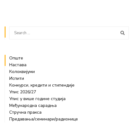
Опште
Настава
Колоквијуми
Испити
Конкурси, кредити и стипендије
Упис 2026/27
Упис у више године студија
Међународна сарадња
Стручна пракса
Предавања/семинари/радионице