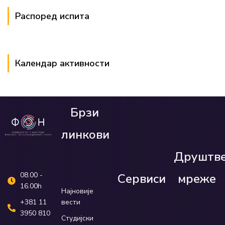
Распоред испита
Календар активности
Брзи
линкови
Друштв
08.00 -
Сервиси
мреже
16.00h
Најновије
вести
+381 11
3950 810
Студијски