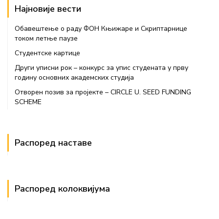
Најновије вести
Обавештење о раду ФОН Књижаре и Скриптарнице
током летње паузе
Студентске картице
Други уписни рок – конкурс за упис студената у прву
годину основних академских студија
Отворен позив за пројекте – CIRCLE U. SEED FUNDING
SCHEME
Распоред наставе
Распоред колоквијума