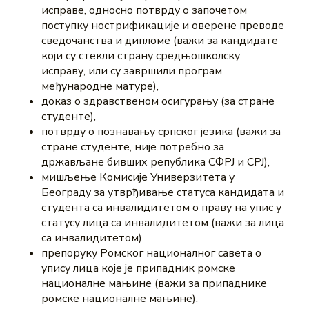
исправе, односно потврду о започетом
поступку нострификације и оверене преводе
сведочанства и дипломе (важи за кандидате
који су стекли страну средњошколску
исправу, или су завршили програм
међународне матуре),
доказ о здравственом осигурању (за стране
студенте),
потврду о познавању српског језика (важи за
стране студенте, није потребно за
држављане бивших република СФРЈ и СРЈ),
мишљење Комисије Универзитета у
Београду за утврђивање статуса кандидата и
студента са инвалидитетом о праву на упис у
статусу лица са инвалидитетом (важи за лица
са инвалидитетом)
препоруку Ромског националног савета о
упису лица које је припадник ромске
националне мањине (важи за припаднике
ромске националне мањине).