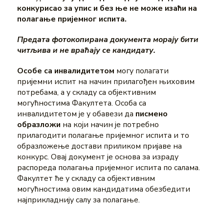
конкурисао за упис и без ње не може изаћи на
полагање пријемног испита.
Предата фотокопирана документа морају бити
читљива и не враћају се кандидату.
Особе са инвалидитетом
могу полагати
пријемни испит на начин прилагођен њиховим
потребама, a у складу са објективним
могућностима Факултета. Особа са
инвалидитетом је у обавези да
писмено
образложи
на који начин је потребно
прилагодити полагање пријемног испита и то
образложење достави приликом пријаве на
конкурс. Овај документ је основа за израду
распореда полагања пријемног испита по салама.
Фа
култет ће у складу са објективним
могућностима овим кандидатима обезбедити
најприкладнију салу за полагање.