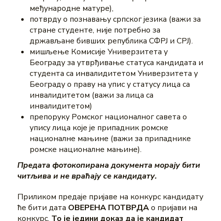
међународне матуре),
потврду о познавању српског језика (важи за
стране студенте, није потребно за
држављане бивших република СФРЈ и СРЈ).
мишљење Комисије Универзитета у
Београду за утврђивање статуса кандидата и
студента са инвалидитетом Универзитета у
Београду о праву на упис у статусу лица са
инвалидитетом (важи за лица са
инвалидитетом)
препоруку Ромског националног савета о
упису лица које је припадник ромске
националне мањине (важи за припаднике
ромске националне мањине).
Предата фотокопирана документа морају бити
читљива и не враћају се кандидату.
Приликом предаје пријаве на конкурс кандидату
ће бити дата
ОВЕРЕНА ПОТВРДА
о пријави на
конкурс.
То је једини доказ да је кандидат