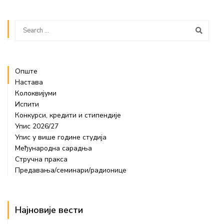
Опште
Настава
Колоквијуми
Испити
Конкурси, кредити и стипендије
Упис 2026/27
Упис у више године студија
Међународна сарадња
Стручна пракса
Предавања/семинари/радионице
Најновије вести