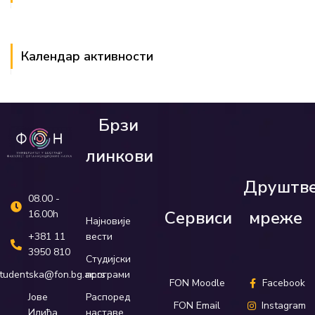
Календар активности
Брзи
линкови
Друштв
08.00 -
Сервиси
мреже
16.00h
Најновије
вести
+381 11
3950 810
Студијски
програми
tudentska@fon.bg.ac.rs
FON Moodle
Facebook
Распоред
Јове
FON Email
Instagram
наставе
Илића