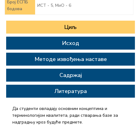
Број ЕСПБ
ИСТ - 5, МиО - 6
бодова
Циљ
Исход
Методе извођења наставе
Садржај
Литература
Да студенти овладају основним концептима и
терминологијом квалитета, ради стварања базе за
надградњу кроз будуће предмете.