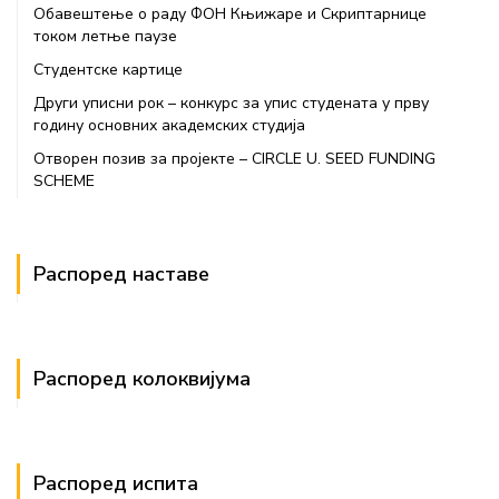
Обавештење о раду ФОН Књижаре и Скриптарнице
током летње паузе
Студентске картице
Други уписни рок – конкурс за упис студената у прву
годину основних академских студија
Отворен позив за пројекте – CIRCLE U. SEED FUNDING
SCHEME
Распоред наставе
Распоред колоквијума
Распоред испита