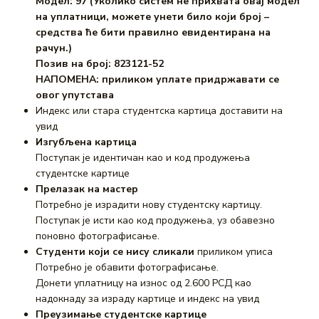
Модел: 97 (Уколико систем не прихвата овај модел
на уплатници, можете унети било који број –
средства ће бити правилно евидентирана на
рачун.)
Позив на број: 823121-52
НАПОМЕНА: приликом уплате придржавати се
овог упутстава
Индекс или стара студентска картица доставити на
увид
Изгубљена картица
Поступак је идентичан као и код продужења
студентске картице
Прелазак на мастер
Потребно је израдити нову студентску картицу.
Поступак је исти као код продужења, уз обавезно
поновно фотографисање.
Студенти који се нису сликали
приликом уписа
Потребно је обавити фотографисање.
Донети уплатницу на износ од 2.600 РСД као
надокнаду за израду картице и индекс на увид
Преузимање студентске картице