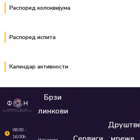
Распоред колоквијума
Распоред испита
Календар активности
Брзи
линкови
Друштв
08.00 -
Сервиси
мреже
16.00h
Најновије