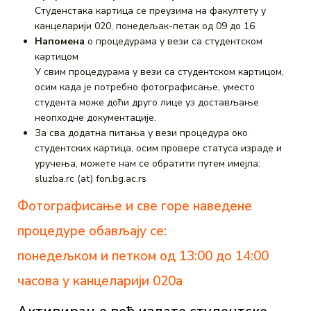
Студенстака картица се преузима на факултету у
канцеларији 020, понедељак-петак од 09 до 16
Напомена
о процедурама у вези са студентском
картицом
У свим процедурама у вези са студентском картицом,
осим када је потребно фотографисање, уместо
студента може доћи друго лице уз достављање
неопходне документације.
За сва додатна питања у вези процедура око
студентских картица, осим провере статуса израде и
уручења, можете нам се обратити путем имејла:
sluzba.rc (at) fon.bg.ac.rs
Фотографисање и свe горе наведене
процедуре обављају се:
понедељком и петком од 13:00 до 14:00
часова у канцеларији 020a