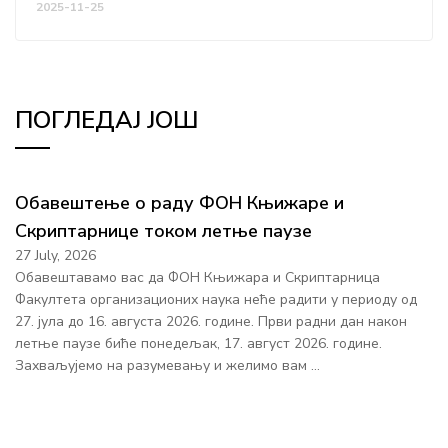
2025-11-25
ПОГЛЕДАЈ ЈОШ
Обавештење о раду ФОН Књижаре и
Скриптарнице током летње паузе
27 July, 2026
Обавештавамо вас да ФОН Књижара и Скриптарница
Факултета организационих наука неће радити у периоду од
27. јула до 16. августа 2026. године. Први радни дан након
летње паузе биће понедељак, 17. август 2026. године.
Захваљујемо на разумевању и желимо вам …