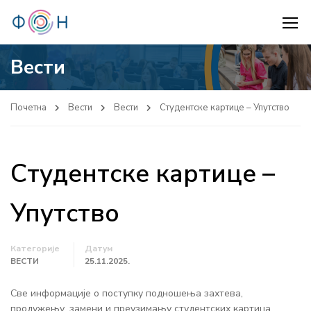
Вести
Почетна
Вести
Вести
Студентске картице – Упутство
Студентске картице –
Упутство
Категорије
Датум
ВЕСТИ
25.11.2025.
Све информације о поступку подношења захтева,
продужењу, замени и преузимању студентских картица