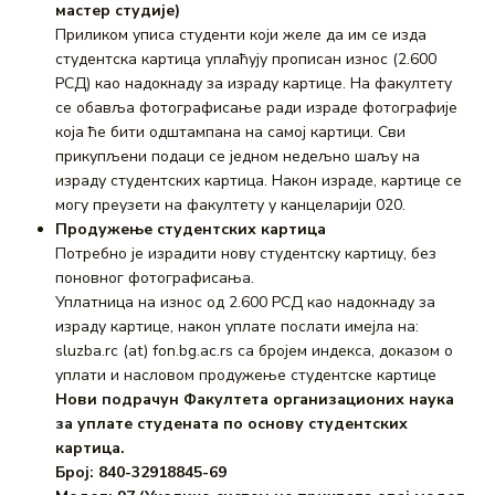
мастер студије)
Приликом уписа студенти који желе да им се изда
студентска картица уплаћују прописан износ (2.600
РСД) као надокнаду за израду картице. На факултету
се обавља фотографисање ради израде фотографије
која ће бити одштампана на самој картици. Сви
прикупљени подаци се једном недељно шаљу на
израду студентских картица. Након израде, картице се
могу преузети на факултету у канцеларији 020.
Продужeње студентских картица
Потребно је израдити нову студентску картицу, без
поновног фотографисања.
Уплатница на износ од 2.600 РСД као надокнаду за
израду картице, након уплате послати имејла на:
sluzba.rc (at) fon.bg.ac.rs са бројем индекса, доказом о
уплати и насловом продужење студентске картице
Нови подрачун Факултета организационих наука
за уплате студената по основу студентских
картица.
Број: 840-32918845-69