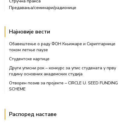
Стручна пракса
Предавања/семинари/радионице
Најновије вести
Обавештење о раду ФОН Књижаре и Скриптарнице
током летње паузе
Студентске картице
Други уписни рок – конкурс за упис студената у прву
годину основних академских студија
Отворен позив за пројекте – CIRCLE U. SEED FUNDING
SCHEME
Распоред наставе