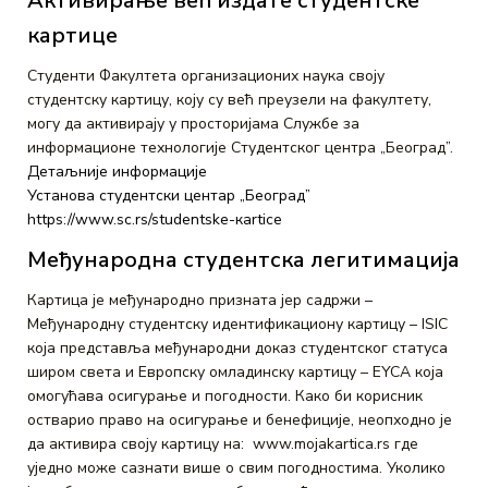
Активирање већ издате студентске
картице
Студенти Факултета организационих наука своју
студентску картицу, коју су већ преузели на факултету,
могу да активирају у просторијама Службе за
информационе технологије Студентског центра „Београд”.
Детаљније информације
Установа студентски центар „Београд”
https://www.sc.rs/studentske-кartice
Међународна студентска легитимација
Картица је међународно призната јер садржи –
Међународну студентску идентификациону картицу – ISIC
која представља међународни доказ студентског статуса
широм света и Европску омладинску картицу – ЕYCA која
омогућава осигурање и погодности. Како би корисник
остварио право на осигурање и бенефиције, неопходно је
да активира своју картицу на: www.mojakartica.rs где
уједно може сазнати више о свим погодностима. Уколико