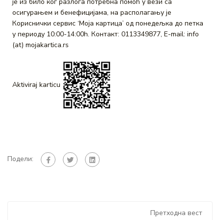
је из било ког разлога потребна помоћ у вези са
осигурањем и бенефицијама, на располагању је
Кориснички сервис ‘Moја картица’ од понедељка до петка
у периоду 10:00-14:00h. Контакт: 0113349877, E-mail: info
(at) mojakartica.rs
Aktiviraj karticu
Подели:
Претходна вест