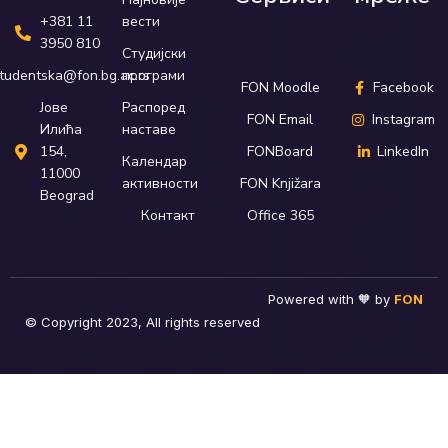
вести
+381 11
3950 810
Студијски
програми
tudentska@fon.bg.ac.rs
FON Moodle
Facebook
Распоред
Јове
FON Email
Instagram
наставе
Илића
FONBoard
LinkedIn
154,
Календар
11000
активности
FON Knjižara
Beograd
Контакт
Office 365
Powered with 🧡 by
FON
© Copyright 2023, All rights reserved