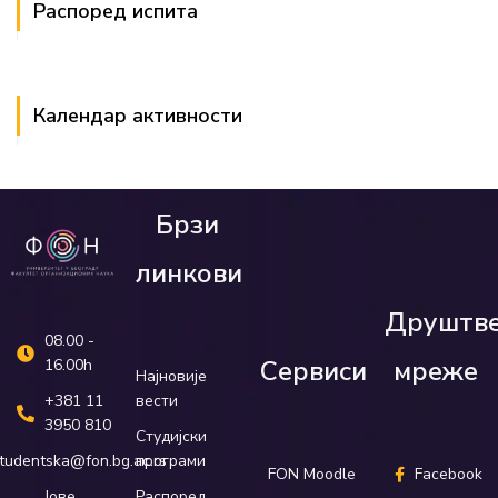
Распоред испита
Календар активности
Брзи
линкови
Друштв
08.00 -
Сервиси
мреже
16.00h
Најновије
вести
+381 11
3950 810
Студијски
програми
tudentska@fon.bg.ac.rs
FON Moodle
Facebook
Распоред
Јове