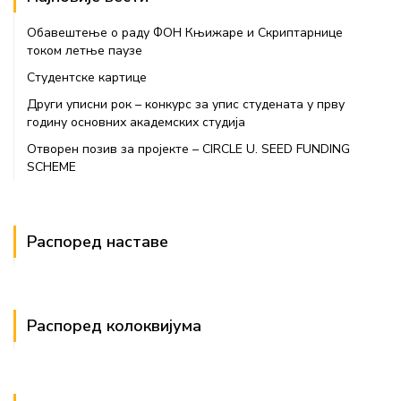
Обавештење о раду ФОН Књижаре и Скриптарнице
током летње паузе
Студентске картице
Други уписни рок – конкурс за упис студената у прву
годину основних академских студија
Отворен позив за пројекте – CIRCLE U. SEED FUNDING
SCHEME
Распоред наставе
Распоред колоквијума