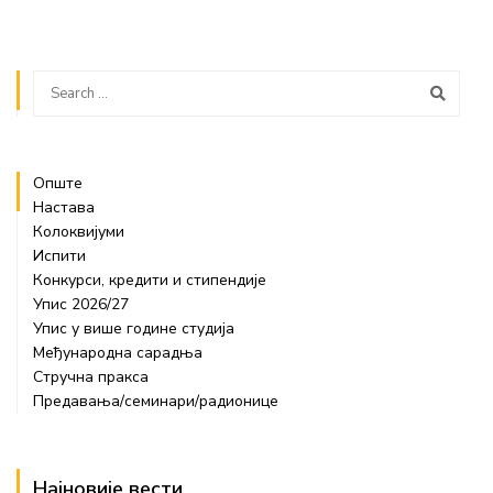
Опште
Настава
Колоквијуми
Испити
Конкурси, кредити и стипендије
Упис 2026/27
Упис у више године студија
Међународна сарадња
Стручна пракса
Предавања/семинари/радионице
Најновије вести