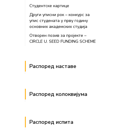
Студентске картице
Други уписни рок – конкурс за
упис студената у прву годину
основних академских студија
Отворен позив за пројекте –
CIRCLE U. SEED FUNDING SCHEME
Распоред наставе
Распоред колоквијума
Распоред испита