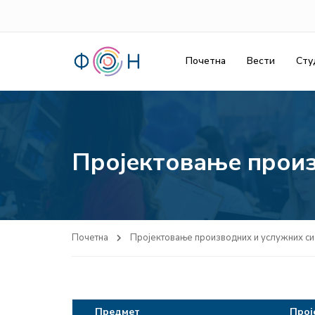
Почетна
Вести
Сту
Пројектовање произ
Почетна
Пројектовање производних и услужних си
Предмет
Прој