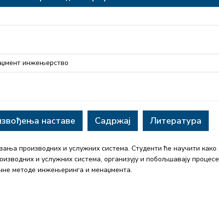
наџмент инжењерство
извођења наставе
Садржај
Литература
вања производних и услужних система. Студенти ће научити како
роизводних и услужних система, организују и побољшавају процесе
ичне методе инжењеринга и менаџмента.