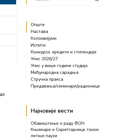
Опште
Настава
Колоквијуми
Испити
Конкурси, кредити и стипендије
Упис 2026/27
Упис у више године студија
Међународна сарадња
Стручна пракса
Предавања/семинари/радионице
 да
Најновије вести
Обавештење о раду ФОН
Књижаре и Скриптарнице током
летње паузе