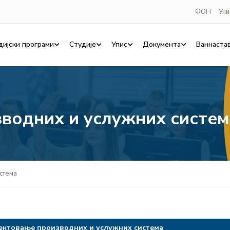
ФОН
Уни
дијски програми
Студије
Упис
Документа
Ваннаста
водних и услужних систем
стема
ектовање производних и услужних система