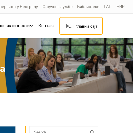
верзитет у Београду
Стручне службе
Библиотеке
LAT
ЋИР
вне активности
Контакт
ФОН главни сајт
а