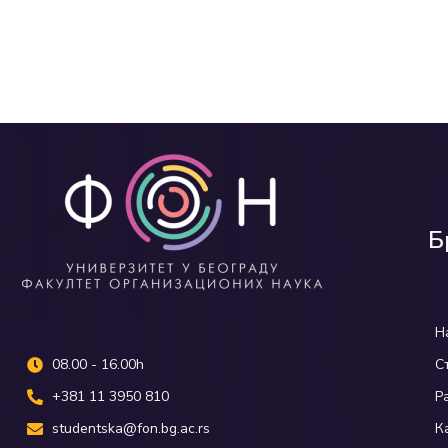
Б
Н
08.00 - 16.00h
С
+381 11 3950 810
Р
studentska@fon.bg.ac.rs
К