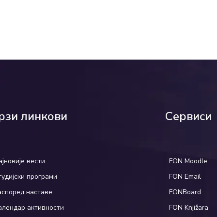
рзи линкови
Сервиси
ајновије вести
FON Moodle
тудијски програми
FON Email
аспоред наставе
FONBoard
алендар активности
FON Knjižara