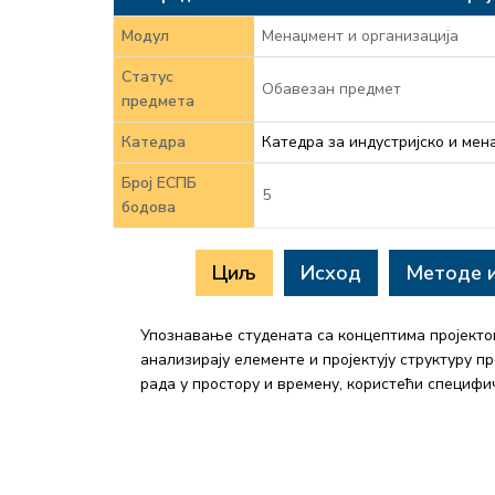
Модул
Менаџмент и организација
Статус
Обавезан предмет
предмета
Катедра
Катедра за индустријско и ме
Број ЕСПБ
5
бодова
Циљ
Исход
Методе 
Упознавање студената са концептима пројекто
анализирају елементе и пројектују структуру п
рада у простору и времену, користећи специф