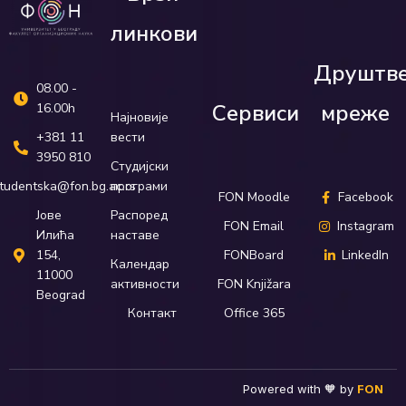
линкови
Друштв
08.00 -
Сервиси
мреже
16.00h
Најновије
вести
+381 11
3950 810
Студијски
програми
tudentska@fon.bg.ac.rs
FON Moodle
Facebook
Распоред
Јове
FON Email
Instagram
наставе
Илића
FONBoard
LinkedIn
154,
Календар
11000
активности
FON Knjižara
Beograd
Контакт
Office 365
Powered with 🧡 by
FON