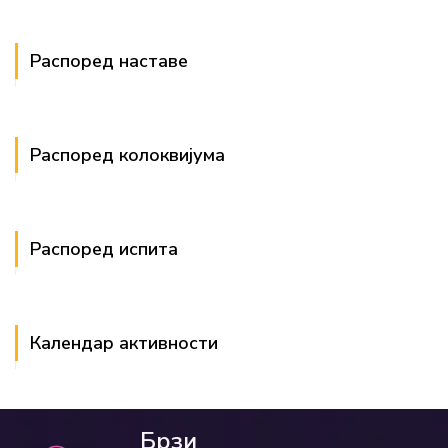
Распоред наставе
Распоред колоквијума
Распоред испита
Календар активности
Брзи