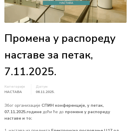
Промена у распореду
наставе за петак,
7.11.2025.
Категорије
Датум
НАСТАВА
06.11.2025.
Због организације
СПИН конференције, у петак,
07.11.2025.године
доћи ће до
промене у распореду
наставе и то:
настава из предмета
Електронско пословање Ц17 од