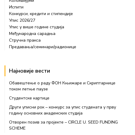
Колоквијуми
Испити
Конкурси, кредити и стипендије
Упис 2026/27
Упис у више године студија
Међународна сарадња
Стручна пракса
Предавања/семинари/радионице
Најновије вести
Обавештење о раду ФОН Књижаре и Скриптарнице
током летње паузе
Студентске картице
Други уписни рок – конкурс за упис студената у прву
годину основних академских студија
Отворен позив за пројекте – CIRCLE U. SEED FUNDING
SCHEME