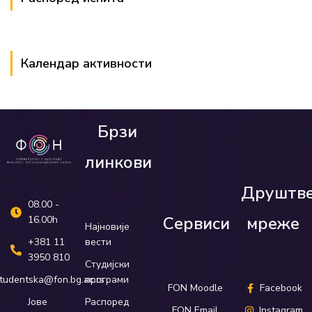
Календар активности
Брзи
линкови
Друштв
08.00 -
Сервиси
мреже
16.00h
Најновије
вести
+381 11
3950 810
Студијски
програми
tudentska@fon.bg.ac.rs
FON Moodle
Facebook
Распоред
Јове
FON Email
Instagram