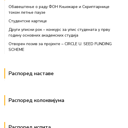
Обавештење о раду ФОН Књижаре и Скриптарнице
током летње паузе
Студентске картице
Други уписни рок – конкурс за упис студената у прву
годину основних академских студија
Отворен позив за пројекте – CIRCLE U. SEED FUNDING
SCHEME
Распоред наставе
Распоред колоквијума
Распоред испита