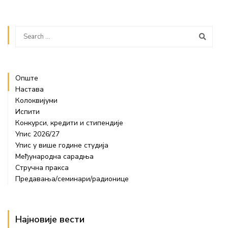
Опште
Настава
Колоквијуми
Испити
Конкурси, кредити и стипендије
Упис 2026/27
Упис у више године студија
Међународна сарадња
Стручна пракса
Предавања/семинари/радионице
Најновије вести